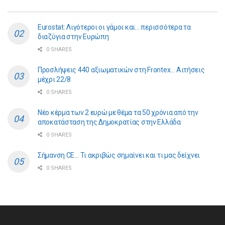
Eurostat: Λιγότεροι οι γάμοι και… περισσότερα τα
διαζύγια στην Ευρώπη
0 SHARES
Προσλήψεις 440 αξιωματικών στη Frontex… Αιτήσεις
μέχρι 22/8
0 SHARES
Νέο κέρμα των 2 ευρώ με θέμα τα 50 χρόνια από την
αποκατάσταση της Δημοκρατίας στην Ελλάδα
0 SHARES
Σήμανση CE… Τι ακριβώς σημαίνει και τι μας δείχνει
0 SHARES