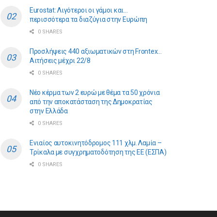
Eurostat: Λιγότεροι οι γάμοι και…
περισσότερα τα διαζύγια στην Ευρώπη
0 SHARES
Προσλήψεις 440 αξιωματικών στη Frontex…
Αιτήσεις μέχρι 22/8
0 SHARES
Νέο κέρμα των 2 ευρώ με θέμα τα 50 χρόνια
από την αποκατάσταση της Δημοκρατίας
στην Ελλάδα
0 SHARES
Ενιαίος αυτοκινητόδρομος 111 χλμ. Λαμία –
Τρίκαλα με συγχρηματοδότηση της ΕE (ΕΣΠΑ)
0 SHARES