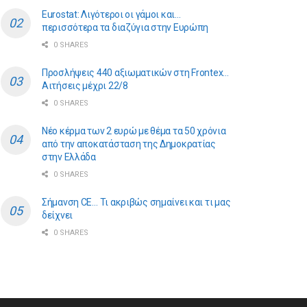
Eurostat: Λιγότεροι οι γάμοι και…
περισσότερα τα διαζύγια στην Ευρώπη
0 SHARES
Προσλήψεις 440 αξιωματικών στη Frontex…
Αιτήσεις μέχρι 22/8
0 SHARES
Νέο κέρμα των 2 ευρώ με θέμα τα 50 χρόνια
από την αποκατάσταση της Δημοκρατίας
στην Ελλάδα
0 SHARES
Σήμανση CE… Τι ακριβώς σημαίνει και τι μας
δείχνει
0 SHARES