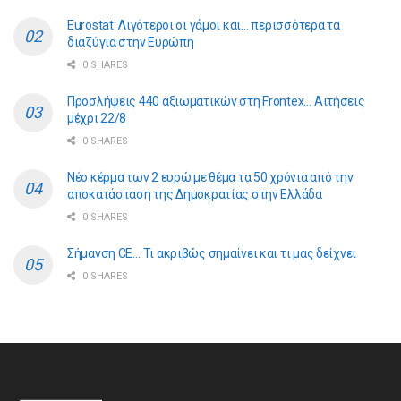
Eurostat: Λιγότεροι οι γάμοι και… περισσότερα τα
διαζύγια στην Ευρώπη
0 SHARES
Προσλήψεις 440 αξιωματικών στη Frontex… Αιτήσεις
μέχρι 22/8
0 SHARES
Νέο κέρμα των 2 ευρώ με θέμα τα 50 χρόνια από την
αποκατάσταση της Δημοκρατίας στην Ελλάδα
0 SHARES
Σήμανση CE… Τι ακριβώς σημαίνει και τι μας δείχνει
0 SHARES