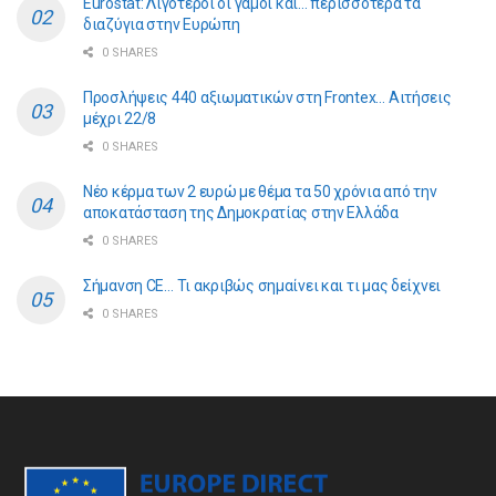
Eurostat: Λιγότεροι οι γάμοι και… περισσότερα τα
διαζύγια στην Ευρώπη
0 SHARES
Προσλήψεις 440 αξιωματικών στη Frontex… Αιτήσεις
μέχρι 22/8
0 SHARES
Νέο κέρμα των 2 ευρώ με θέμα τα 50 χρόνια από την
αποκατάσταση της Δημοκρατίας στην Ελλάδα
0 SHARES
Σήμανση CE… Τι ακριβώς σημαίνει και τι μας δείχνει
0 SHARES