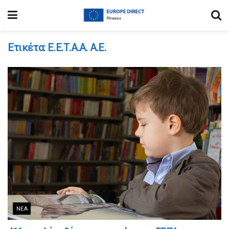
Ετικέτα:
Ε.Ε.Τ.Α.Α. Α.Ε.
ΝΈΑ