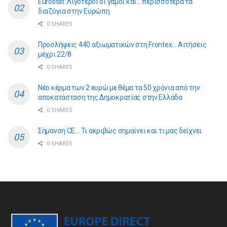
Eurostat: Λιγότεροι οι γάμοι και… περισσότερα τα
διαζύγια στην Ευρώπη
0 SHARES
Προσλήψεις 440 αξιωματικών στη Frontex… Αιτήσεις
μέχρι 22/8
0 SHARES
Νέο κέρμα των 2 ευρώ με θέμα τα 50 χρόνια από την
αποκατάσταση της Δημοκρατίας στην Ελλάδα
0 SHARES
Σήμανση CE… Τι ακριβώς σημαίνει και τι μας δείχνει
0 SHARES