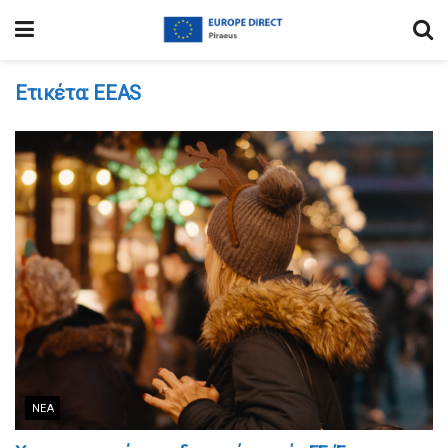
Ετικέτα:
EEAS
ΝΈΑ