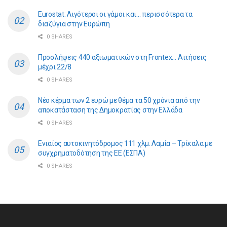
Eurostat: Λιγότεροι οι γάμοι και… περισσότερα τα
διαζύγια στην Ευρώπη
0 SHARES
Προσλήψεις 440 αξιωματικών στη Frontex… Αιτήσεις
μέχρι 22/8
0 SHARES
Νέο κέρμα των 2 ευρώ με θέμα τα 50 χρόνια από την
αποκατάσταση της Δημοκρατίας στην Ελλάδα
0 SHARES
Ενιαίος αυτοκινητόδρομος 111 χλμ. Λαμία – Τρίκαλα με
συγχρηματοδότηση της ΕE (ΕΣΠΑ)
0 SHARES