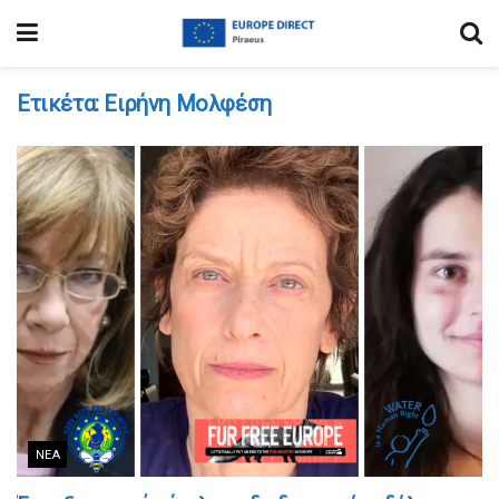
Ετικέτα:
Ειρήνη Μολφέση
ΝΈΑ