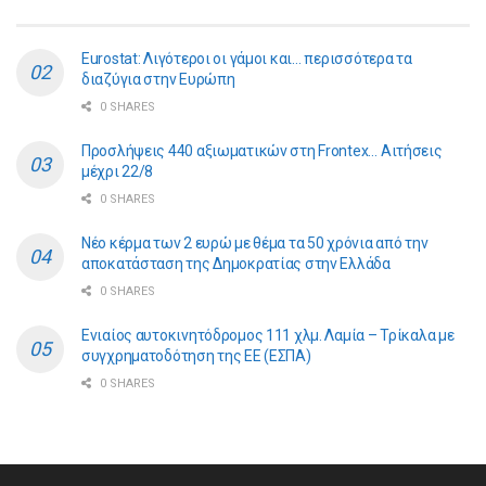
Eurostat: Λιγότεροι οι γάμοι και… περισσότερα τα
διαζύγια στην Ευρώπη
0 SHARES
Προσλήψεις 440 αξιωματικών στη Frontex… Αιτήσεις
μέχρι 22/8
0 SHARES
Νέο κέρμα των 2 ευρώ με θέμα τα 50 χρόνια από την
αποκατάσταση της Δημοκρατίας στην Ελλάδα
0 SHARES
Ενιαίος αυτοκινητόδρομος 111 χλμ. Λαμία – Τρίκαλα με
συγχρηματοδότηση της ΕE (ΕΣΠΑ)
0 SHARES