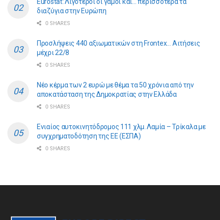
Eurostat: Λιγότεροι οι γάμοι και… περισσότερα τα
διαζύγια στην Ευρώπη
0 SHARES
Προσλήψεις 440 αξιωματικών στη Frontex… Αιτήσεις
μέχρι 22/8
0 SHARES
Νέο κέρμα των 2 ευρώ με θέμα τα 50 χρόνια από την
αποκατάσταση της Δημοκρατίας στην Ελλάδα
0 SHARES
Ενιαίος αυτοκινητόδρομος 111 χλμ. Λαμία – Τρίκαλα με
συγχρηματοδότηση της ΕE (ΕΣΠΑ)
0 SHARES