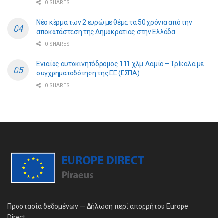
0 SHARES
Νέο κέρμα των 2 ευρώ με θέμα τα 50 χρόνια από την
αποκατάσταση της Δημοκρατίας στην Ελλάδα
0 SHARES
Ενιαίος αυτοκινητόδρομος 111 χλμ. Λαμία – Τρίκαλα με
συγχρηματοδότηση της ΕE (ΕΣΠΑ)
0 SHARES
Προστασία δεδομένων — Δήλωση περί απορρήτου Europe
Direct