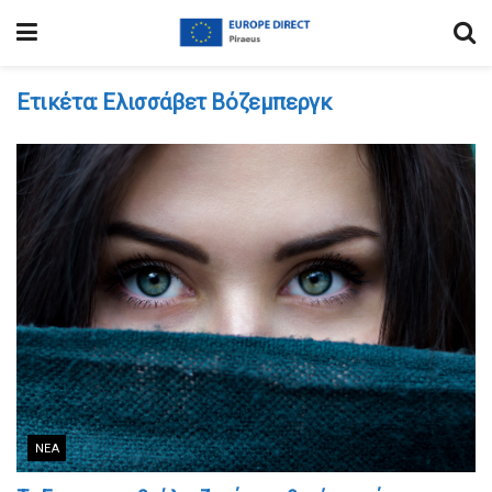
Ετικέτα:
Ελισσάβετ Βόζεμπεργκ
ΝΈΑ