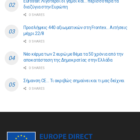
Eurostat: Λιγότεροι οι γάμοι και… περισσότερα τα
διαζύγια στην Ευρώπη
0 SHARES
Προσλήψεις 440 αξιωματικών στη Frontex… Αιτήσεις
μέχρι 22/8
0 SHARES
Νέο κέρμα των 2 ευρώ με θέμα τα 50 χρόνια από την
αποκατάσταση της Δημοκρατίας στην Ελλάδα
0 SHARES
Σήμανση CE… Τι ακριβώς σημαίνει και τι μας δείχνει
0 SHARES