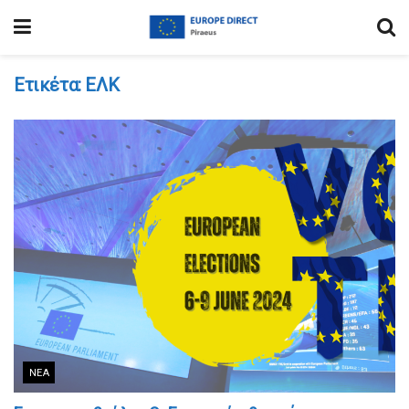
Ετικέτα:
ΕΛK
ΝΈΑ