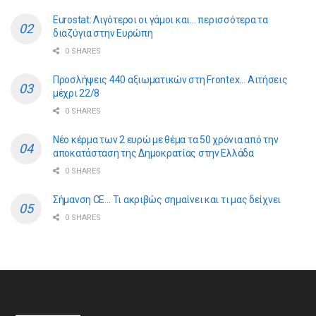
Eurostat: Λιγότεροι οι γάμοι και… περισσότερα τα
διαζύγια στην Ευρώπη
0 SHARES
Προσλήψεις 440 αξιωματικών στη Frontex… Αιτήσεις
μέχρι 22/8
0 SHARES
Νέο κέρμα των 2 ευρώ με θέμα τα 50 χρόνια από την
αποκατάσταση της Δημοκρατίας στην Ελλάδα
0 SHARES
Σήμανση CE… Τι ακριβώς σημαίνει και τι μας δείχνει
0 SHARES