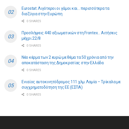
Eurostat: Λιγότεροι οι γάμοι και… περισσότερα τα
διαζύγια στην Ευρώπη
0 SHARES
Προσλήψεις 440 αξιωματικών στη Frontex… Αιτήσεις
μέχρι 22/8
0 SHARES
Νέο κέρμα των 2 ευρώ με θέμα τα 50 χρόνια από την
αποκατάσταση της Δημοκρατίας στην Ελλάδα
0 SHARES
Ενιαίος αυτοκινητόδρομος 111 χλμ. Λαμία – Τρίκαλα με
συγχρηματοδότηση της ΕE (ΕΣΠΑ)
0 SHARES