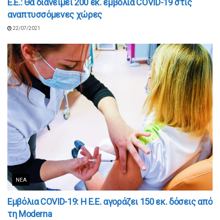
E.Ε.: Θα διανείμει 200 εκ. εμβόλια COVID-19 στις
αναπτυσσόμενες χώρες
22/07/2021
ΝΈΑ
Εμβόλια COVID-19: Η E.E. αγοράζει 150 εκ. δόσεις από
τη Moderna