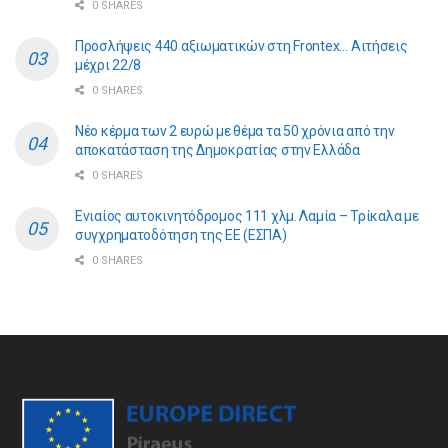
0 SHARES
Προσλήψεις 440 αξιωματικών στη Frontex… Αιτήσεις
μέχρι 22/8
0 SHARES
Νέο κέρμα των 2 ευρώ με θέμα τα 50 χρόνια από την
αποκατάσταση της Δημοκρατίας στην Ελλάδα
0 SHARES
Ενιαίος αυτοκινητόδρομος 111 χλμ. Λαμία – Τρίκαλα με
συγχρηματοδότηση της ΕE (ΕΣΠΑ)
0 SHARES