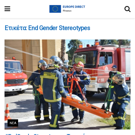
Ετικέτα:
End Gender Stereotypes
ΝΈΑ