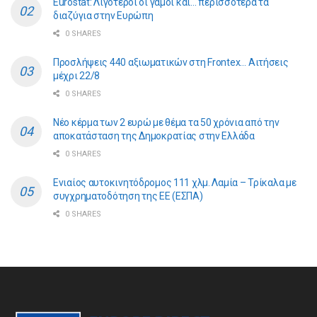
Eurostat: Λιγότεροι οι γάμοι και… περισσότερα τα
διαζύγια στην Ευρώπη
0 SHARES
Προσλήψεις 440 αξιωματικών στη Frontex… Αιτήσεις
μέχρι 22/8
0 SHARES
Νέο κέρμα των 2 ευρώ με θέμα τα 50 χρόνια από την
αποκατάσταση της Δημοκρατίας στην Ελλάδα
0 SHARES
Ενιαίος αυτοκινητόδρομος 111 χλμ. Λαμία – Τρίκαλα με
συγχρηματοδότηση της ΕE (ΕΣΠΑ)
0 SHARES