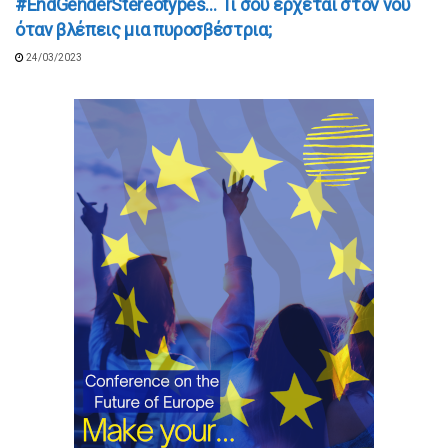
#EndGenderStereotypes… Τι σου έρχεται στον νου
όταν βλέπεις μια πυροσβέστρια;
24/03/2023