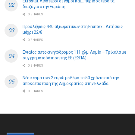
Eurostat: Λιγότεροι οι γάμοι και… περισσότερα τα
διαζύγια στην Ευρώπη
0 SHARES
Προσλήψεις 440 αξιωματικών στη Frontex… Αιτήσεις
μέχρι 22/8
0 SHARES
Ενιαίος αυτοκινητόδρομος 111 χλμ. Λαμία – Τρίκαλα με
συγχρηματοδότηση της ΕE (ΕΣΠΑ)
0 SHARES
Νέο κέρμα των 2 ευρώ με θέμα τα 50 χρόνια από την
αποκατάσταση της Δημοκρατίας στην Ελλάδα
0 SHARES