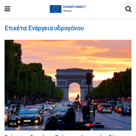
Ετικέτα:
Ενέργεια υδρογόνου
ΝΈΑ