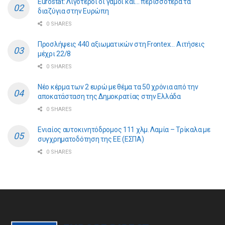
Eurostat: Λιγότεροι οι γάμοι και… περισσότερα τα
διαζύγια στην Ευρώπη
0 SHARES
Προσλήψεις 440 αξιωματικών στη Frontex… Αιτήσεις
μέχρι 22/8
0 SHARES
Νέο κέρμα των 2 ευρώ με θέμα τα 50 χρόνια από την
αποκατάσταση της Δημοκρατίας στην Ελλάδα
0 SHARES
Ενιαίος αυτοκινητόδρομος 111 χλμ. Λαμία – Τρίκαλα με
συγχρηματοδότηση της ΕE (ΕΣΠΑ)
0 SHARES