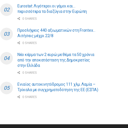
Eurostat: Λιγότεροι οι γάμοι και…
περισσότερα τα διαζύγια στην Ευρώπη
0 SHARES
Προσλήψεις 440 αξιωματικών στη Frontex…
Αιτήσεις μέχρι 22/8
0 SHARES
Νέο κέρμα των 2 ευρώ με θέμα τα 50 χρόνια
από την αποκατάσταση της Δημοκρατίας
στην Ελλάδα
0 SHARES
Ενιαίος αυτοκινητόδρομος 111 χλμ. Λαμία –
Τρίκαλα με συγχρηματοδότηση της ΕE (ΕΣΠΑ)
0 SHARES