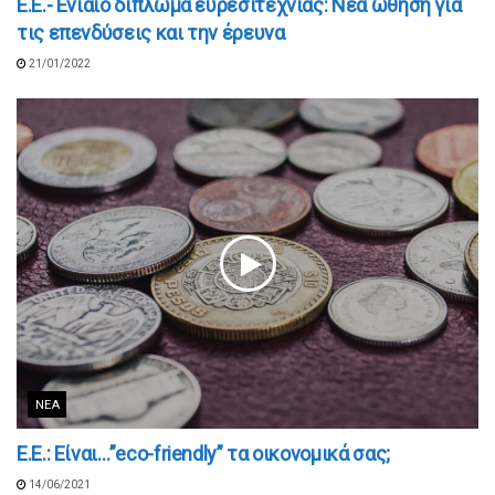
E.E.- Ενιαίο δίπλωμα ευρεσιτεχνίας: Νέα ώθηση για
τις επενδύσεις και την έρευνα
21/01/2022
ΝΈΑ
Ε.Ε.: Είναι…”eco-friendly” τα οικονομικά σας;
14/06/2021