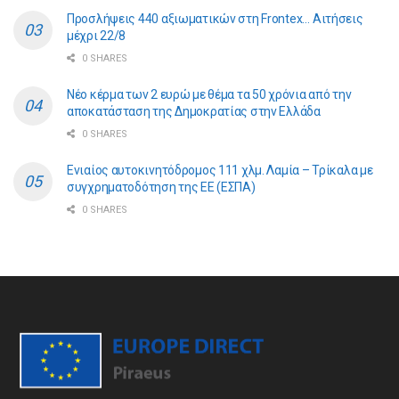
Προσλήψεις 440 αξιωματικών στη Frontex… Αιτήσεις
μέχρι 22/8
0 SHARES
Νέο κέρμα των 2 ευρώ με θέμα τα 50 χρόνια από την
αποκατάσταση της Δημοκρατίας στην Ελλάδα
0 SHARES
Ενιαίος αυτοκινητόδρομος 111 χλμ. Λαμία – Τρίκαλα με
συγχρηματοδότηση της ΕE (ΕΣΠΑ)
0 SHARES