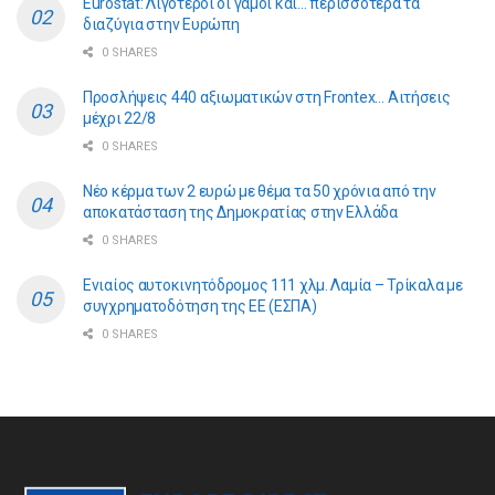
Eurostat: Λιγότεροι οι γάμοι και… περισσότερα τα
διαζύγια στην Ευρώπη
0 SHARES
Προσλήψεις 440 αξιωματικών στη Frontex… Αιτήσεις
μέχρι 22/8
0 SHARES
Νέο κέρμα των 2 ευρώ με θέμα τα 50 χρόνια από την
αποκατάσταση της Δημοκρατίας στην Ελλάδα
0 SHARES
Ενιαίος αυτοκινητόδρομος 111 χλμ. Λαμία – Τρίκαλα με
συγχρηματοδότηση της ΕE (ΕΣΠΑ)
0 SHARES