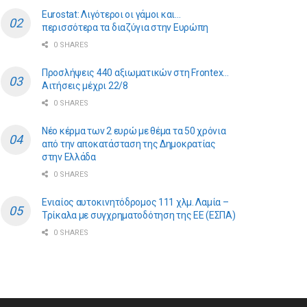
Eurostat: Λιγότεροι οι γάμοι και…
περισσότερα τα διαζύγια στην Ευρώπη
0 SHARES
Προσλήψεις 440 αξιωματικών στη Frontex…
Αιτήσεις μέχρι 22/8
0 SHARES
Νέο κέρμα των 2 ευρώ με θέμα τα 50 χρόνια
από την αποκατάσταση της Δημοκρατίας
στην Ελλάδα
0 SHARES
Ενιαίος αυτοκινητόδρομος 111 χλμ. Λαμία –
Τρίκαλα με συγχρηματοδότηση της ΕE (ΕΣΠΑ)
0 SHARES