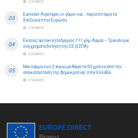
0 SHARES
Eurostat: Λιγότεροι οι γάμοι και… περισσότερα τα
διαζύγια στην Ευρώπη
0 SHARES
Ενιαίος αυτοκινητόδρομος 111 χλμ. Λαμία – Τρίκαλα με
συγχρηματοδότηση της ΕE (ΕΣΠΑ)
0 SHARES
Νέο κέρμα των 2 ευρώ με θέμα τα 50 χρόνια από την
αποκατάσταση της Δημοκρατίας στην Ελλάδα
0 SHARES