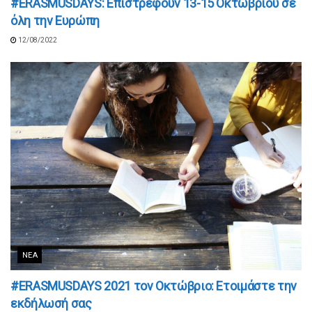
#ERASMUSDAYS: Επιστρέφουν 13-15 Οκτωβρίου σε
όλη την Ευρώπη
12/08/2022
ΝΈΑ
#ERASMUSDAYS 2021 τον Οκτώβριο: Ετοιμάστε την
εκδήλωσή σας