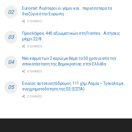
Eurostat: Λιγότεροι οι γάμοι και… περισσότερα τα
διαζύγια στην Ευρώπη
0 SHARES
Προσλήψεις 440 αξιωματικών στη Frontex… Αιτήσεις
μέχρι 22/8
0 SHARES
Νέο κέρμα των 2 ευρώ με θέμα τα 50 χρόνια από την
αποκατάσταση της Δημοκρατίας στην Ελλάδα
0 SHARES
Ενιαίος αυτοκινητόδρομος 111 χλμ. Λαμία – Τρίκαλα με
συγχρηματοδότηση της ΕE (ΕΣΠΑ)
0 SHARES