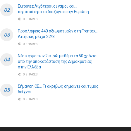
Eurostat: Λιγότεροι οι γάμοι και…
περισσότερα τα διαζύγια στην Ευρώπη
0 SHARES
Προσλήψεις 440 αξιωματικών στη Frontex…
Αιτήσεις μέχρι 22/8
0 SHARES
Νέο κέρμα των 2 ευρώ με θέμα τα 50 χρόνια
από την αποκατάσταση της Δημοκρατίας
στην Ελλάδα
0 SHARES
Σήμανση CE… Τι ακριβώς σημαίνει και τι μας
δείχνει
0 SHARES