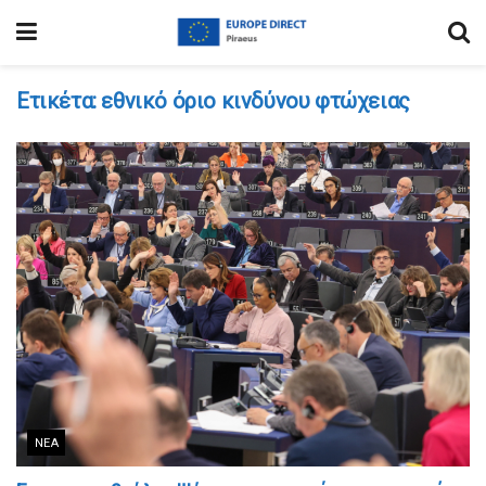
Ετικέτα:
εθνικό όριο κινδύνου φτώχειας
ΝΈΑ