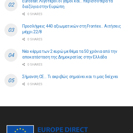
Eurostat: Λιγότεροι οι γάμοι και… περισσότερα τα
διαζύγια στην Ευρώπη
0 SHARES
Προσλήψεις 440 αξιωματικών στη Frontex… Αιτήσεις
μέχρι 22/8
0 SHARES
Νέο κέρμα των 2 ευρώ με θέμα τα 50 χρόνια από την
αποκατάσταση της Δημοκρατίας στην Ελλάδα
0 SHARES
Σήμανση CE… Τι ακριβώς σημαίνει και τι μας δείχνει
0 SHARES