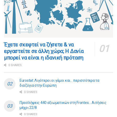
​​Έχετε σκεφτεί να ζήσετε & να
εργαστείτε σε άλλη χώρα; Η Δανία
μπορεί να είναι η ιδανική πρόταση
0 SHARES
Eurostat: Λιγότεροι οι γάμοι και… περισσότερα τα
διαζύγια στην Ευρώπη
0 SHARES
Προσλήψεις 440 αξιωματικών στη Frontex… Αιτήσεις
μέχρι 22/8
0 SHARES