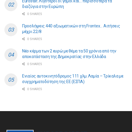
Eurostat: Λιγότεροι οι γάμοι και… περισσότερα τα
διαζύγια στην Ευρώπη
0 SHARES
Προσλήψεις 440 αξιωματικών στη Frontex… Αιτήσεις
μέχρι 22/8
0 SHARES
Νέο κέρμα των 2 ευρώ με θέμα τα 50 χρόνια από την
αποκατάσταση της Δημοκρατίας στην Ελλάδα
0 SHARES
Ενιαίος αυτοκινητόδρομος 111 χλμ. Λαμία – Τρίκαλα με
συγχρηματοδότηση της ΕE (ΕΣΠΑ)
0 SHARES