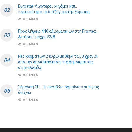
Eurostat: Λιγότεροι οι γάμοι και…
περισσότερα τα διαζύγια στην Ευρώπη
0 SHARES
Προσλήψεις 440 αξιωματικών στη Frontex…
Αιτήσεις μέχρι 22/8
0 SHARES
Νέο κέρμα των 2 ευρώ με θέμα τα 50 χρόνια
από την αποκατάσταση της Δημοκρατίας
στην Ελλάδα
0 SHARES
Σήμανση CE… Τι ακριβώς σημαίνει και τι μας
δείχνει
0 SHARES