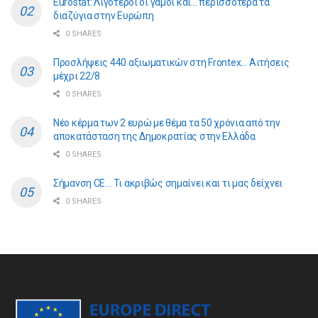
Eurostat: Λιγότεροι οι γάμοι και… περισσότερα τα
διαζύγια στην Ευρώπη
0 SHARES
Προσλήψεις 440 αξιωματικών στη Frontex… Αιτήσεις
μέχρι 22/8
0 SHARES
Νέο κέρμα των 2 ευρώ με θέμα τα 50 χρόνια από την
αποκατάσταση της Δημοκρατίας στην Ελλάδα
0 SHARES
Σήμανση CE… Τι ακριβώς σημαίνει και τι μας δείχνει
0 SHARES