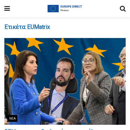
Ετικέτα:
EUMatrix
ΝΈΑ