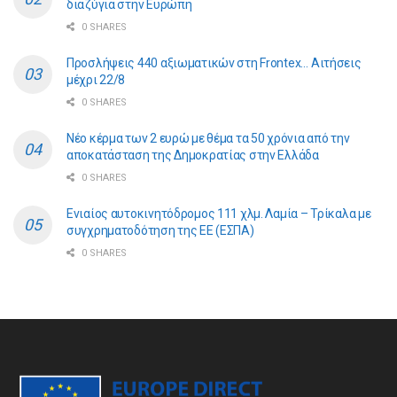
διαζύγια στην Ευρώπη
0 SHARES
Προσλήψεις 440 αξιωματικών στη Frontex… Αιτήσεις
μέχρι 22/8
0 SHARES
Νέο κέρμα των 2 ευρώ με θέμα τα 50 χρόνια από την
αποκατάσταση της Δημοκρατίας στην Ελλάδα
0 SHARES
Ενιαίος αυτοκινητόδρομος 111 χλμ. Λαμία – Τρίκαλα με
συγχρηματοδότηση της ΕE (ΕΣΠΑ)
0 SHARES