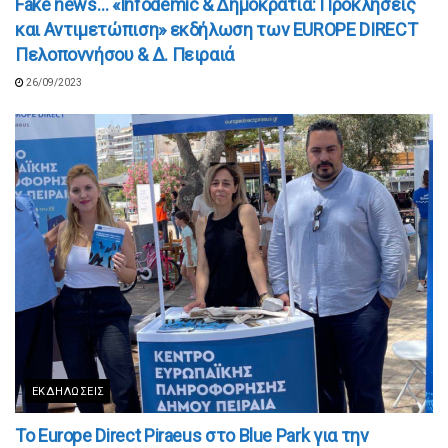
Fake news… «Infodemic & Δημοκρατία: Προκλήσεις
και Αντιμετώπιση» εκδήλωση των EUROPE DIRECT
Πελοποννήσου & Δ. Πειραιά
26/09/2023
ΕΚΔΗΛΏΣΕΙΣ
Το Europe Direct Piraeus στο Βlue Park για την