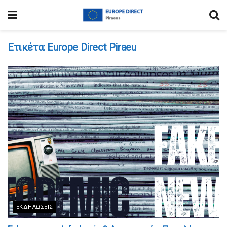
Ετικέτα:
Europe Direct Piraeu
ΕΚΔΗΛΏΣΕΙΣ