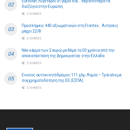
Eurostat: Λιγότεροι οι γάμοι και… περισσότερα τα
διαζύγια στην Ευρώπη
0 SHARES
Προσλήψεις 440 αξιωματικών στη Frontex… Αιτήσεις
μέχρι 22/8
0 SHARES
Νέο κέρμα των 2 ευρώ με θέμα τα 50 χρόνια από την
αποκατάσταση της Δημοκρατίας στην Ελλάδα
0 SHARES
Ενιαίος αυτοκινητόδρομος 111 χλμ. Λαμία – Τρίκαλα με
συγχρηματοδότηση της ΕE (ΕΣΠΑ)
0 SHARES