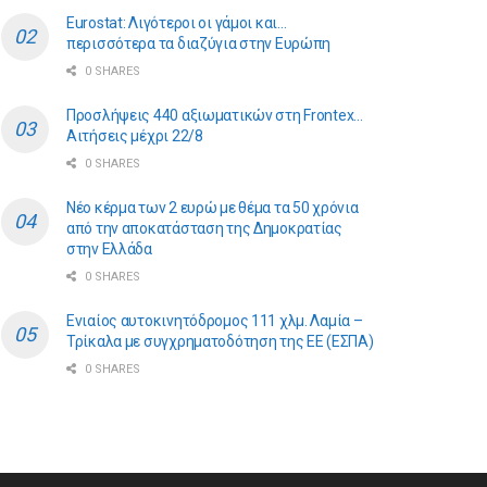
Eurostat: Λιγότεροι οι γάμοι και…
περισσότερα τα διαζύγια στην Ευρώπη
0 SHARES
Προσλήψεις 440 αξιωματικών στη Frontex…
Αιτήσεις μέχρι 22/8
0 SHARES
Νέο κέρμα των 2 ευρώ με θέμα τα 50 χρόνια
από την αποκατάσταση της Δημοκρατίας
στην Ελλάδα
0 SHARES
Ενιαίος αυτοκινητόδρομος 111 χλμ. Λαμία –
Τρίκαλα με συγχρηματοδότηση της ΕE (ΕΣΠΑ)
0 SHARES