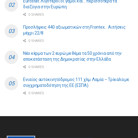
Eurostat: Λιγότεροι οι γάμοι και… περισσότερα τα
διαζύγια στην Ευρώπη
0 SHARES
Προσλήψεις 440 αξιωματικών στη Frontex… Αιτήσεις
μέχρι 22/8
0 SHARES
Νέο κέρμα των 2 ευρώ με θέμα τα 50 χρόνια από την
αποκατάσταση της Δημοκρατίας στην Ελλάδα
0 SHARES
Ενιαίος αυτοκινητόδρομος 111 χλμ. Λαμία – Τρίκαλα με
συγχρηματοδότηση της ΕE (ΕΣΠΑ)
0 SHARES