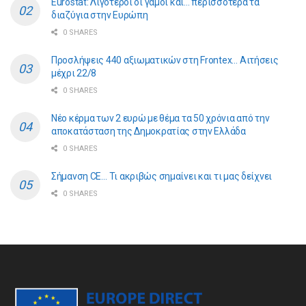
Eurostat: Λιγότεροι οι γάμοι και… περισσότερα τα
διαζύγια στην Ευρώπη
0 SHARES
Προσλήψεις 440 αξιωματικών στη Frontex… Αιτήσεις
μέχρι 22/8
0 SHARES
Νέο κέρμα των 2 ευρώ με θέμα τα 50 χρόνια από την
αποκατάσταση της Δημοκρατίας στην Ελλάδα
0 SHARES
Σήμανση CE… Τι ακριβώς σημαίνει και τι μας δείχνει
0 SHARES