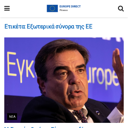
Ετικέτα:
Eξωτερικά σύνορα της ΕΕ
ΝΈΑ