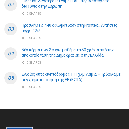
Eurostat: Λιγότεροι οι γάμοι και… περισσότερα τα
διαζύγια στην Ευρώπη
0 SHARES
Προσλήψεις 440 αξιωματικών στη Frontex… Αιτήσεις
μέχρι 22/8
0 SHARES
Νέο κέρμα των 2 ευρώ με θέμα τα 50 χρόνια από την
αποκατάσταση της Δημοκρατίας στην Ελλάδα
0 SHARES
Ενιαίος αυτοκινητόδρομος 111 χλμ. Λαμία – Τρίκαλα με
συγχρηματοδότηση της ΕE (ΕΣΠΑ)
0 SHARES