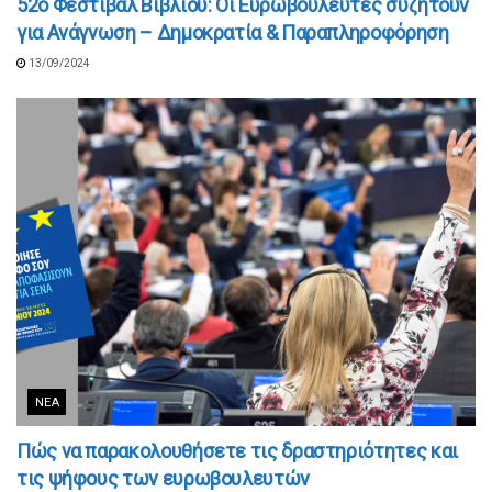
52ο Φεστιβάλ Βιβλίου: Οι Ευρωβουλευτές συζητούν
για Ανάγνωση – Δημοκρατία & Παραπληροφόρηση
13/09/2024
ΝΈΑ
Πώς να παρακολουθήσετε τις δραστηριότητες και
τις ψήφους των ευρωβουλευτών