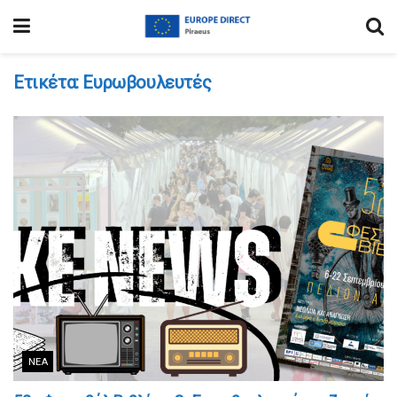
Ετικέτα:
Ευρωβουλευτές
ΝΈΑ