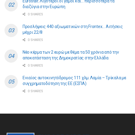
Eurostat: Λιγότεροι οι γάμοι και… περισσότερα τα
διαζύγια στην Ευρώπη
0 SHARES
Προσλήψεις 440 αξιωματικών στη Frontex… Αιτήσεις
μέχρι 22/8
0 SHARES
Νέο κέρμα των 2 ευρώ με θέμα τα 50 χρόνια από την
αποκατάσταση της Δημοκρατίας στην Ελλάδα
0 SHARES
Ενιαίος αυτοκινητόδρομος 111 χλμ. Λαμία – Τρίκαλα με
συγχρηματοδότηση της ΕE (ΕΣΠΑ)
0 SHARES