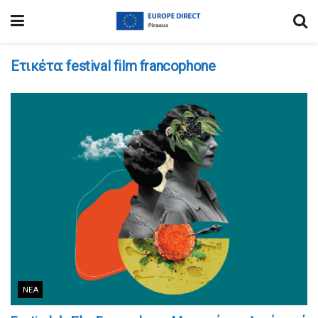
Ετικέτα:
festival film francophone
ΝΈΑ