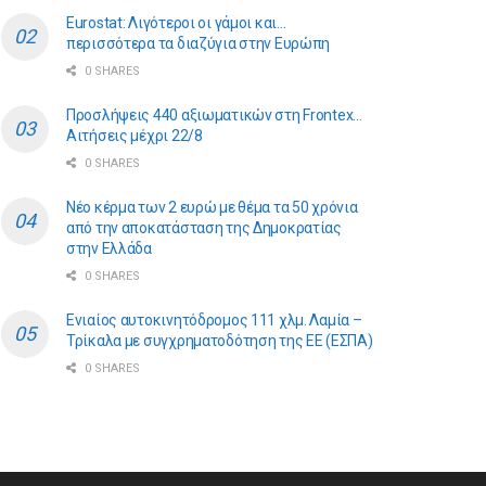
Eurostat: Λιγότεροι οι γάμοι και…
περισσότερα τα διαζύγια στην Ευρώπη
0 SHARES
Προσλήψεις 440 αξιωματικών στη Frontex…
Αιτήσεις μέχρι 22/8
0 SHARES
Νέο κέρμα των 2 ευρώ με θέμα τα 50 χρόνια
από την αποκατάσταση της Δημοκρατίας
στην Ελλάδα
0 SHARES
Ενιαίος αυτοκινητόδρομος 111 χλμ. Λαμία –
Τρίκαλα με συγχρηματοδότηση της ΕE (ΕΣΠΑ)
0 SHARES