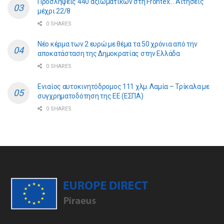
Προσλήψεις 440 αξιωματικών στη Frontex… Αιτήσεις
μέχρι 22/8
0 SHARES
Νέο κέρμα των 2 ευρώ με θέμα τα 50 χρόνια από την
αποκατάσταση της Δημοκρατίας στην Ελλάδα
0 SHARES
Ενιαίος αυτοκινητόδρομος 111 χλμ. Λαμία – Τρίκαλα με
συγχρηματοδότηση της ΕE (ΕΣΠΑ)
0 SHARES