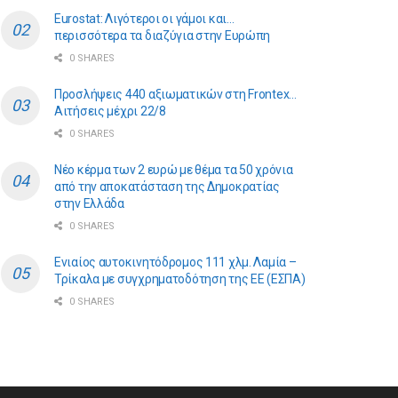
Eurostat: Λιγότεροι οι γάμοι και…
περισσότερα τα διαζύγια στην Ευρώπη
0 SHARES
Προσλήψεις 440 αξιωματικών στη Frontex…
Αιτήσεις μέχρι 22/8
0 SHARES
Νέο κέρμα των 2 ευρώ με θέμα τα 50 χρόνια
από την αποκατάσταση της Δημοκρατίας
στην Ελλάδα
0 SHARES
Ενιαίος αυτοκινητόδρομος 111 χλμ. Λαμία –
Τρίκαλα με συγχρηματοδότηση της ΕE (ΕΣΠΑ)
0 SHARES