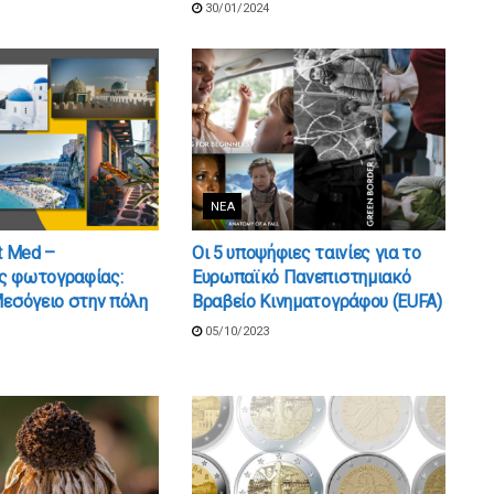
30/01/2024
ΝΈΑ
t Med –
Oι 5 υποψήφιες ταινίες για το
ς φωτογραφίας:
Ευρωπαϊκό Πανεπιστημιακό
Μεσόγειο στην πόλη
Βραβείο Κινηματογράφου (EUFA)
05/10/2023