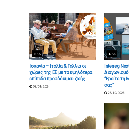
ΝΈΑ
ΝΈΑ
Ισπανία – Ιταλία & Γαλλία οι
Interreg Nex
χώρες της ΕΕ με τα υψηλότερα
Διαγωνισμό
επίπεδα προσδόκιμου ζωής
“Βρείτε τη 
σας”
09/01/2024
26/10/2023