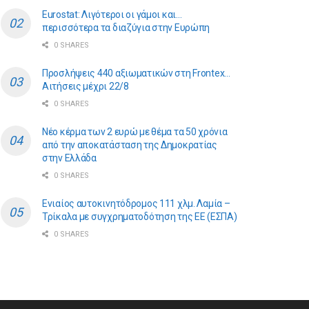
Eurostat: Λιγότεροι οι γάμοι και…
περισσότερα τα διαζύγια στην Ευρώπη
0 SHARES
Προσλήψεις 440 αξιωματικών στη Frontex…
Αιτήσεις μέχρι 22/8
0 SHARES
Νέο κέρμα των 2 ευρώ με θέμα τα 50 χρόνια
από την αποκατάσταση της Δημοκρατίας
στην Ελλάδα
0 SHARES
Ενιαίος αυτοκινητόδρομος 111 χλμ. Λαμία –
Τρίκαλα με συγχρηματοδότηση της ΕE (ΕΣΠΑ)
0 SHARES