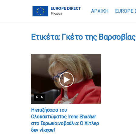
ΑΡΧΙΚΗ
EUROPE 
Ετικέτα:
Γκέτο της Βαρσοβίας
ΝΈΑ
Η επιζήσασα του
Ολοκαυτώματος Irene Shashar
στο Ευρωκοινοβούλιο: Ο Χίτλερ
δεν νίκησε!