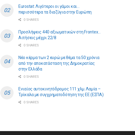
Eurostat: Λιγότεροι οι γάμοι και…
περισσότερα τα διαζύγια στην Ευρώπη
0 SHARES
Προσλήψεις 440 αξιωματικών στη Frontex…
Αιτήσεις μέχρι 22/8
0 SHARES
Νέο κέρμα των 2 ευρώ με θέμα τα 50 χρόνια
από την αποκατάσταση της Δημοκρατίας
στην Ελλάδα
0 SHARES
Ενιαίος αυτοκινητόδρομος 111 χλμ. Λαμία –
Τρίκαλα με συγχρηματοδότηση της ΕE (ΕΣΠΑ)
0 SHARES