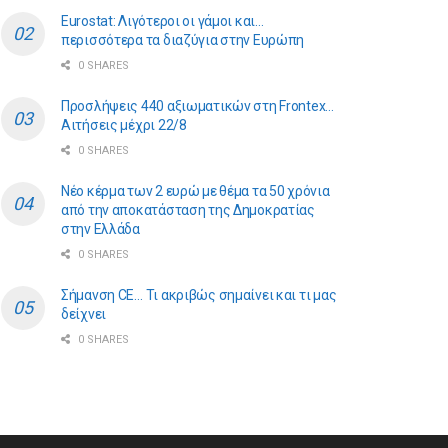
Eurostat: Λιγότεροι οι γάμοι και…
περισσότερα τα διαζύγια στην Ευρώπη
0 SHARES
Προσλήψεις 440 αξιωματικών στη Frontex…
Αιτήσεις μέχρι 22/8
0 SHARES
Νέο κέρμα των 2 ευρώ με θέμα τα 50 χρόνια
από την αποκατάσταση της Δημοκρατίας
στην Ελλάδα
0 SHARES
Σήμανση CE… Τι ακριβώς σημαίνει και τι μας
δείχνει
0 SHARES