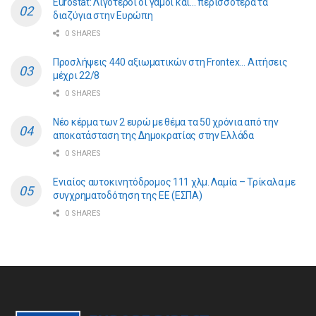
Eurostat: Λιγότεροι οι γάμοι και… περισσότερα τα
διαζύγια στην Ευρώπη
0 SHARES
Προσλήψεις 440 αξιωματικών στη Frontex… Αιτήσεις
μέχρι 22/8
0 SHARES
Νέο κέρμα των 2 ευρώ με θέμα τα 50 χρόνια από την
αποκατάσταση της Δημοκρατίας στην Ελλάδα
0 SHARES
Ενιαίος αυτοκινητόδρομος 111 χλμ. Λαμία – Τρίκαλα με
συγχρηματοδότηση της ΕE (ΕΣΠΑ)
0 SHARES