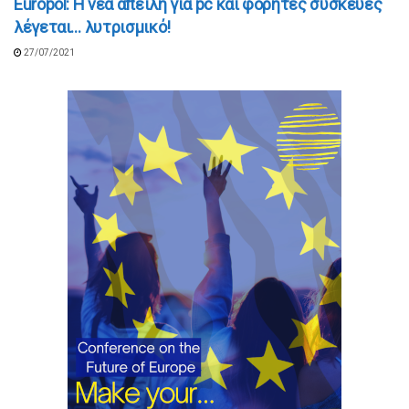
Europol: Η νέα απειλή για pc και φορητές συσκευές
λέγεται… λυτρισμικό!
27/07/2021