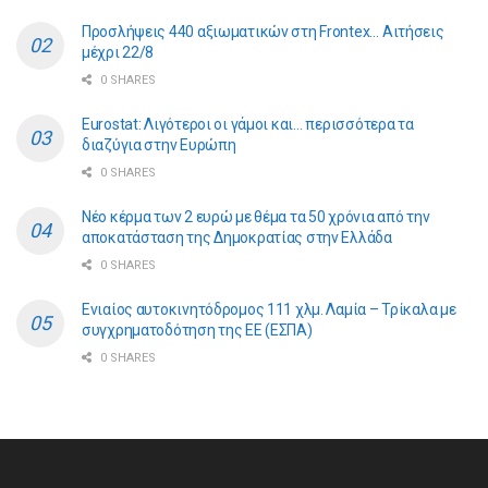
Προσλήψεις 440 αξιωματικών στη Frontex… Αιτήσεις
μέχρι 22/8
0 SHARES
Eurostat: Λιγότεροι οι γάμοι και… περισσότερα τα
διαζύγια στην Ευρώπη
0 SHARES
Νέο κέρμα των 2 ευρώ με θέμα τα 50 χρόνια από την
αποκατάσταση της Δημοκρατίας στην Ελλάδα
0 SHARES
Ενιαίος αυτοκινητόδρομος 111 χλμ. Λαμία – Τρίκαλα με
συγχρηματοδότηση της ΕE (ΕΣΠΑ)
0 SHARES