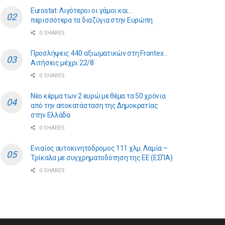
Eurostat: Λιγότεροι οι γάμοι και…
περισσότερα τα διαζύγια στην Ευρώπη
0 SHARES
Προσλήψεις 440 αξιωματικών στη Frontex…
Αιτήσεις μέχρι 22/8
0 SHARES
Νέο κέρμα των 2 ευρώ με θέμα τα 50 χρόνια
από την αποκατάσταση της Δημοκρατίας
στην Ελλάδα
0 SHARES
Ενιαίος αυτοκινητόδρομος 111 χλμ. Λαμία –
Τρίκαλα με συγχρηματοδότηση της ΕE (ΕΣΠΑ)
0 SHARES