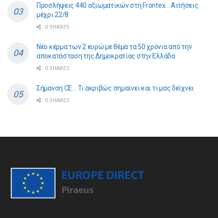
Προσλήψεις 440 αξιωματικών στη Frontex… Αιτήσεις
μέχρι 22/8
0 SHARES
Νέο κέρμα των 2 ευρώ με θέμα τα 50 χρόνια από την
αποκατάσταση της Δημοκρατίας στην Ελλάδα
0 SHARES
Σήμανση CE… Τι ακριβώς σημαίνει και τι μας δείχνει
0 SHARES