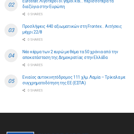
Eurostat: Λιγότεροι οι γάμοι και… περισσότερα τα
διαζύγια στην Ευρώπη
0 SHARES
Προσλήψεις 440 αξιωματικών στη Frontex… Αιτήσεις
μέχρι 22/8
0 SHARES
Νέο κέρμα των 2 ευρώ με θέμα τα 50 χρόνια από την
αποκατάσταση της Δημοκρατίας στην Ελλάδα
0 SHARES
Ενιαίος αυτοκινητόδρομος 111 χλμ. Λαμία – Τρίκαλα με
συγχρηματοδότηση της ΕE (ΕΣΠΑ)
0 SHARES