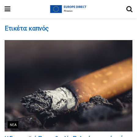
Ετικέτα:
καπνός
ΝΈΑ