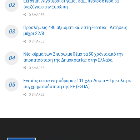
Eurostat: Λιγότεροι οι γάμοι και… περισσότερα τα
διαζύγια στην Ευρώπη
0 SHARES
Προσλήψεις 440 αξιωματικών στη Frontex… Αιτήσεις
μέχρι 22/8
0 SHARES
Νέο κέρμα των 2 ευρώ με θέμα τα 50 χρόνια από την
αποκατάσταση της Δημοκρατίας στην Ελλάδα
0 SHARES
Ενιαίος αυτοκινητόδρομος 111 χλμ. Λαμία – Τρίκαλα με
συγχρηματοδότηση της ΕE (ΕΣΠΑ)
0 SHARES