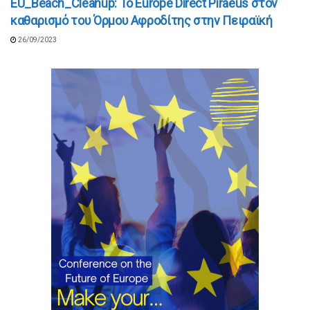
EU_Beach_Cleanup: Το Europe Direct Piraeus στον
καθαρισμό του Όρμου Αφροδίτης στην Πειραϊκή
26/09/2023