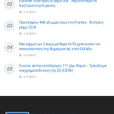
Eurostat: Λιγότεροι οι γάμοι και… περισσότερα τα
διαζύγια στην Ευρώπη
0 SHARES
Προσλήψεις 440 αξιωματικών στη Frontex… Αιτήσεις
μέχρι 22/8
0 SHARES
Νέο κέρμα των 2 ευρώ με θέμα τα 50 χρόνια από την
αποκατάσταση της Δημοκρατίας στην Ελλάδα
0 SHARES
Ενιαίος αυτοκινητόδρομος 111 χλμ. Λαμία – Τρίκαλα με
συγχρηματοδότηση της ΕE (ΕΣΠΑ)
0 SHARES